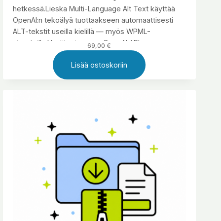
hetkessä.Lieska Multi-Language Alt Text käyttää
OpenAI:n tekoälyä tuottaakseen automaattisesti
ALT-tekstit useilla kielillä — myös WPML-
sivustoille.Vaatii vain oman OpenAI API -
69,00
€
avaimen.Lifetime-lisenssi: kertamaksu, jatkuvat
Lisää ostoskoriin
päivitykset.