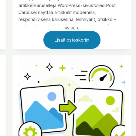
artikkelikaruselleja WordPress-sivustollesi.Post
Carousel näyttää artikkelit modernina,
responsiivisena karusellina: termivärit, otsikko +
meta + ingressi, tarkat badge-insetit, autoplay,
49,00
€
nuolinapit, pisteet sekä kattavat mobiiliasetukset.
Lisää ostoskoriin
Mukana Gutenberg-lohko palvelinpuolen
renderöinnillä.