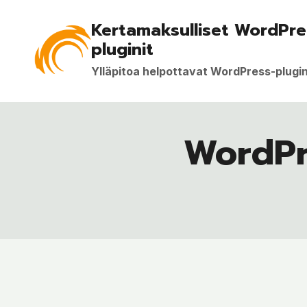
Siirry
Kertamaksulliset WordPre
sisältöön
pluginit
Ylläpitoa helpottavat WordPress-plugin
WordPr