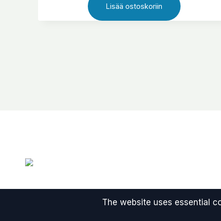
Lisää ostoskoriin
helpottaa käyttämättömien elementtien
tunnistamista ennen siivousta, korvaamista tai
pluginien poistamista.
The website uses essential coo