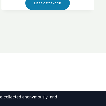
Lisää ostoskoriin
projektisivuihin, jäsenyysisältöihin, staging-
ympäristöihin ja kaikkiin tilanteisiin, joissa tarvitaan
kontrolloitua pääsyä.
 are collected anonymously, and