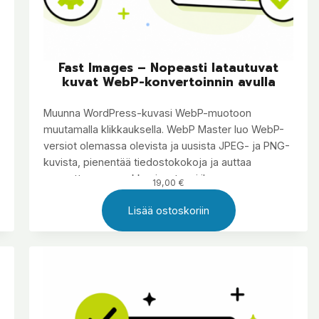
Fast Images – Nopeasti latautuvat
kuvat WebP-konvertoinnin avulla
Muunna WordPress-kuvasi WebP-muotoon
muutamalla klikkauksella. WebP Master luo WebP-
versiot olemassa olevista ja uusista JPEG- ja PNG-
kuvista, pienentää tiedostokokoja ja auttaa
nopeuttamaan verkkosivustoasi ilman
19,00
€
monimutkaisia asetuksia.
Lisää ostoskoriin