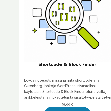
Shortcode & Block Finder
Löydä nopeasti, missä ja mitä shortcodeja ja
Gutenberg-lohkoja WordPress-sivustollasi
käytetään. Shortcode & Block Finder etsii sivuilta,
artikkeleista ja mukautetuista sisältötyypeistä tietyn
shortcoden tai lohkon esiintymät. Lisäksi näet
19,00
€
rekisteröidyt shortcodet pluginikohtaisesti, mikä