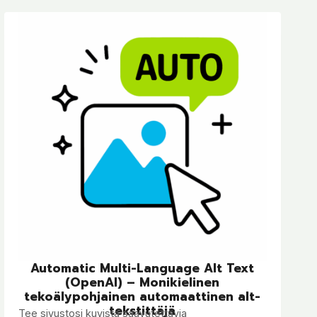
Automatic Multi-Language Alt Text
(OpenAI) – Monikielinen
tekoälypohjainen automaattinen alt-
tekstittäjä
Tee sivustosi kuvista saavutettavia