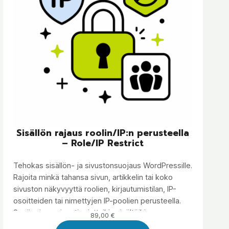
Sisällön rajaus roolin/IP:n perusteella
– Role/IP Restrict
Tehokas sisällön- ja sivustonsuojaus WordPressille.
Rajoita minkä tahansa sivun, artikkelin tai koko
sivuston näkyvyyttä roolien, kirjautumistilan, IP-
osoitteiden tai nimettyjen IP-poolien perusteella.
Sopii erinomaisesti rajattuihin sisältöihin,
89,00
€
asiakasportaaleihin, intraneteihin, ekstraneteihin,