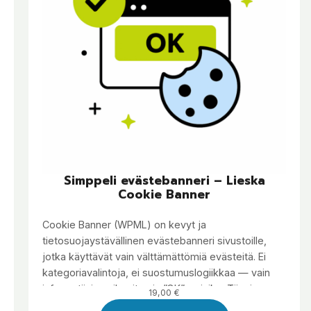
Simppeli evästebanneri – Lieska
Cookie Banner
Cookie Banner (WPML) on kevyt ja
tietosuojaystävällinen evästebanneri sivustoille,
jotka käyttävät vain välttämättömiä evästeitä. Ei
kategoriavalintoja, ei suostumuslogiikkaa — vain
informatiivinen ilmoitus ja ”OK”-painike. Täysin
19,00
€
WPML-käännettävä ja sisältää saavutettavan