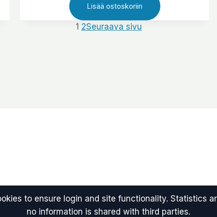
Lisää ostoskoriin
tietosuojamodaalin sekä
uudelleenavauspainikkeen.
1
2
Seuraava sivu
kies to ensure login and site functionality. Statistics
no information is shared with third parties.