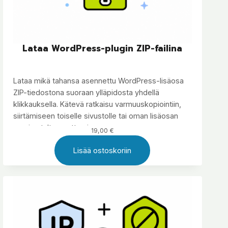
Lataa WordPress-plugin ZIP-failina
Lataa mikä tahansa asennettu WordPress-lisäosa
ZIP-tiedostona suoraan ylläpidosta yhdellä
klikkauksella. Kätevä ratkaisu varmuuskopiointiin,
siirtämiseen toiselle sivustolle tai oman lisäosan
version talteen ottamiseen.
19,00
€
Lisää ostoskoriin