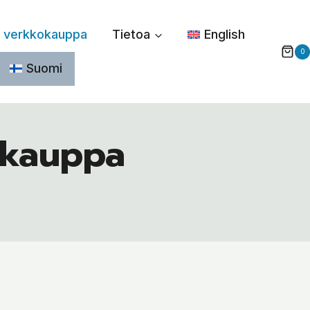
n verkkokauppa
Tietoa
English
0
Suomi
okauppa