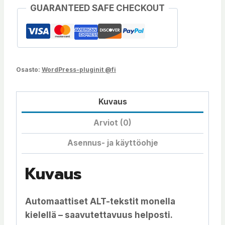
GUARANTEED SAFE CHECKOUT
Alt
Text
(OpenAI)
-
Monikielinen
Osasto:
WordPress-pluginit @fi
tekoälypohjainen
automaattinen
Kuvaus
alt-
tekstittäjä
Arviot (0)
määrä
Asennus- ja käyttöohje
Kuvaus
Automaattiset ALT-tekstit monella
kielellä – saavutettavuus helposti.