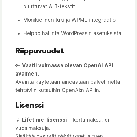
puuttuvat ALT-tekstit
Monikielinen tuki ja WPML-integraatio
Helppo hallinta WordPressin asetuksista
Riippuvuudet
🔑
Vaatii voimassa olevan OpenAI API-
avaimen.
Avainta käytetään ainoastaan palvelimelta
tehtäviin kutsuihin OpenAI:n API:in.
Lisenssi
💡
Lifetime-lisenssi
– kertamaksu, ei
vuosimaksuja.
Sisältää pysyvät päivitykset ja tuen.