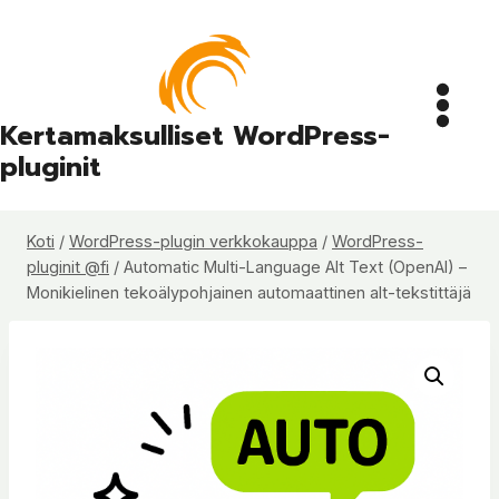
Siirry
sisältöön
Kertamaksulliset WordPress-
pluginit
Koti
/
WordPress-plugin verkkokauppa
/
WordPress-
pluginit @fi
/
Automatic Multi-Language Alt Text (OpenAI) –
Monikielinen tekoälypohjainen automaattinen alt-tekstittäjä