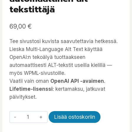
tekstittäjä
69,00
€
Tee sivustosi kuvista saavutettavia hetkessä.
Lieska Multi-Language Alt Text käyttää
OpenAI:n tekoälyä tuottaakseen
automaattisesti ALT-tekstit useilla kielillä —
myös WPML-sivustoille.
Vaatii vain oman
OpenAI API -avaimen
.
Lifetime-lisenssi
: kertamaksu, jatkuvat
päivitykset.
Automatic
Alternative:
Lisää ostoskoriin
Multi-
Language