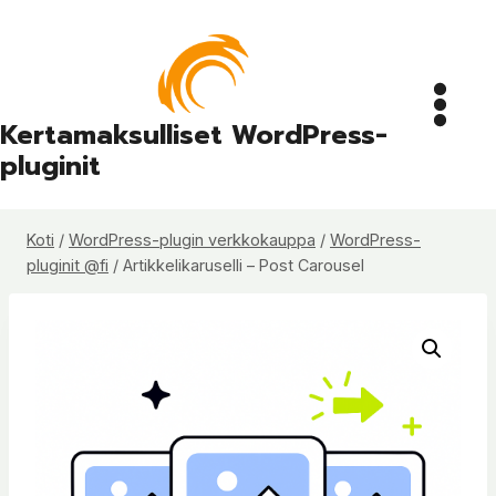
Siirry
sisältöön
Kertamaksulliset WordPress-
pluginit
Koti
/
WordPress-plugin verkkokauppa
/
WordPress-
pluginit @fi
/
Artikkelikaruselli – Post Carousel