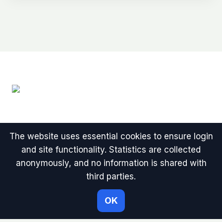
The website uses essential cookies to ensure login
and site functionality. Statistics are collected
© 2026 WordPress-pluginit kertamaksulla
anonymously, and no information is shared with
Älykkäät ja toimivat kotisivut, verkkopalvelut,
third parties.
intranetit, verkkokaupat
Lieska-Tuotanto Oy
|
Verkkokaupan toimitusehdot
OK