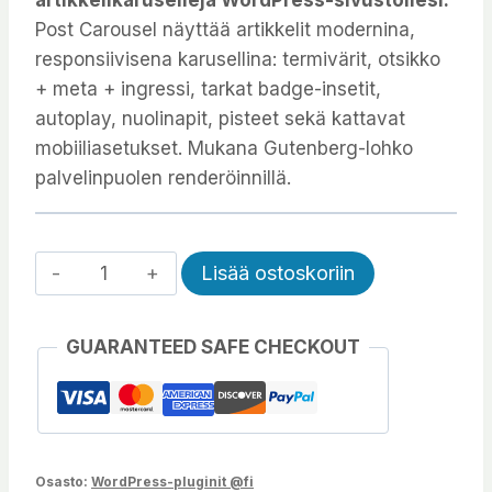
Post Carousel näyttää artikkelit modernina,
responsiivisena karusellina: termivärit, otsikko
+ meta + ingressi, tarkat badge-insetit,
autoplay, nuolinapit, pisteet sekä kattavat
mobiiliasetukset. Mukana Gutenberg-lohko
palvelinpuolen renderöinnillä.
Artikkelikaruselli
Alternative:
Lisää ostoskoriin
-
Post
GUARANTEED SAFE CHECKOUT
Carousel
määrä
Osasto:
WordPress-pluginit @fi